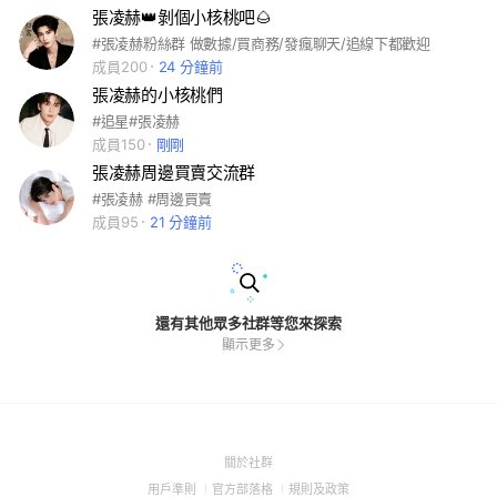
張凌赫👑剝個小核桃吧🌰
#張凌赫粉絲群 做數據/買商務/發瘋聊天/追線下都歡迎
成員200
24 分鐘前
張凌赫的小核桃們
#追星#張凌赫
成員150
剛剛
張凌赫周邊買賣交流群
#張凌赫 #周邊買賣
成員95
21 分鐘前
還有其他眾多社群等您來探索
顯示更多
(Open
關於社群
in
(Open
(Open
(Open
用戶準則
官方部落格
規則及政策