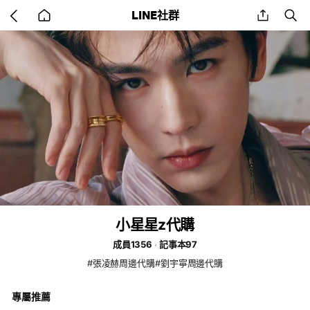
Go
share
se
LINE社群
back
to
home
小星星z代購
成員1356
記事本97
#張凌赫周邊代購#劉宇寧周邊代購
專屬推薦