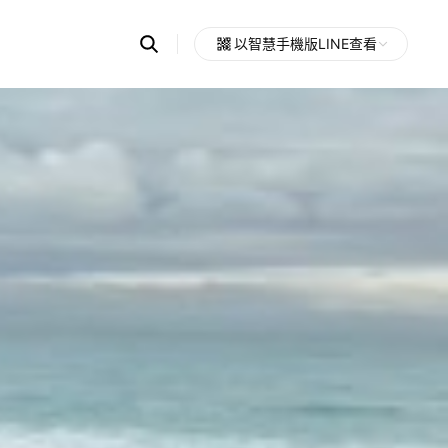
Search
以智慧手機版LINE查看
OpenChats
Open
or
search
messages
area