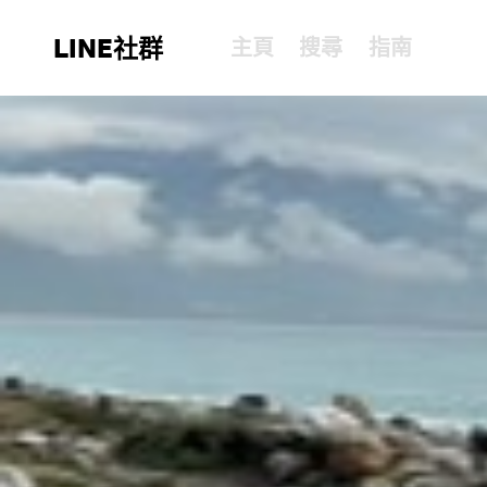
LINE社群
主頁
搜尋
指南