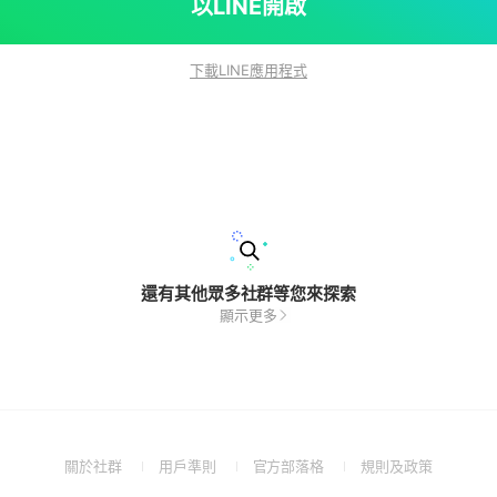
以LINE開啟
下載LINE應用程式
還有其他眾多社群等您來探索
顯示更多
(Open
(Open
(Open
(Open
關於社群
用戶準則
官方部落格
規則及政策
in
in
in
in