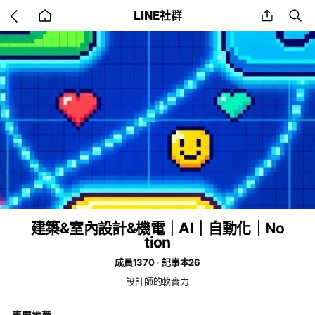
Go
share
se
LINE社群
back
to
home
建築&室內設計&機電｜AI｜自動化｜No
tion
成員1370
記事本26
設計師的軟實力