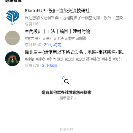
專屬推薦
SketchUP -設計-渲染交流技研社
歡迎您加入這個社群、這裡提供了一個空間讓、設計、渲染、交流使用平台、請勿張貼廣告、直播分享、感謝大家！
成員1160
室內設計｜工法｜繪圖｜建材討論
#室內設計 #設計 #工法 #建材 #繪圖
成員1540
20 小時前
靠北屋主(請使用以下格式命名：地區-事務所名-暱稱）
#建築 #建商 #室內設計 #設計 #設計師 #裝修 #裝潢 #設計 #新成屋 #改建 #中古屋 #商業空間 #裝修材料 #進口 #軟裝 #硬裝 #大理石 #石英 #石英板 #石材 #繆思精工 #繆思岩 #繆思石
成員376
2 小時前
還有其他眾多社群等您來探索
顯示更多
(Open
關於社群