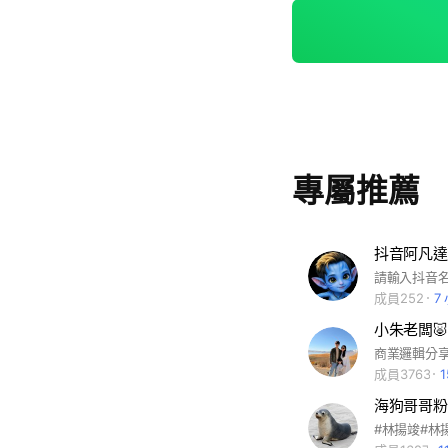
一時間掌握最新推出
加社群專屬的抽獎、
交流，獲得最真實的美食心得與推薦！
成員！ 現在就加入
立即點擊連結加入
專屬推薦
抖音阿凡達
請輸入抖音
成員252
7
小朱老闆
商業邏輯分
成員3763
海狗哥哥粉
#林揚竣#林