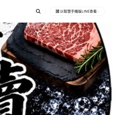
Search
以智慧手機版LINE查看
OpenChats
Open
or
search
messages
area