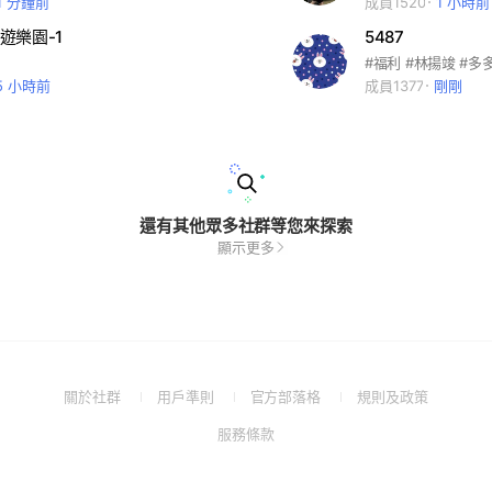
1 分鐘前
成員1520
1 小時前
遊樂園-1
5487
#福利 #林揚竣 #多
5 小時前
成員1377
剛剛
還有其他眾多社群等您來探索
顯示更多
(Open
(Open
(Open
(Open
關於社群
用戶準則
官方部落格
規則及政策
in
in
in
in
(Open
服務條款
a
a
a
a
in
new
new
new
new
a
window)
window)
window)
window)