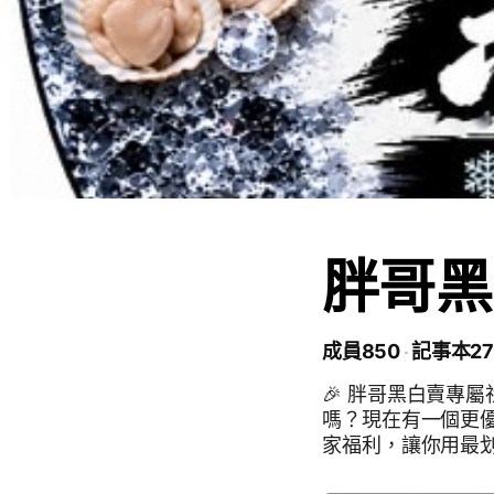
胖哥黑
成員850
記事本27
🎉 胖哥黑白賣專屬社群
嗎？現在有一個更
家福利，讓你用最划算的價格品嚐美味
群限定甜甜價—比公