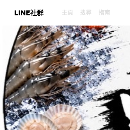
LINE社群
主頁
搜尋
指南