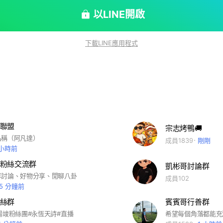
的美食，不怕錯過限量好康！ 🔹 粉絲專屬活動—參
試吃和驚喜優惠！ 🔹 與老闆互動—直接跟巧宴老闆
以LINE開啟
 📌 這麼多好康，只給我們的社群
，解鎖專屬優惠，一起享受巧宴的美味與熱情吧！ 📲
下載LINE應用程式
社群，千萬別錯過這個福利！
聯盟
宗志烤鴨🚚
名稱（阿凡達）
成員1839
剛剛
 小時前
粉絲交流群
凱彬哥討論群
享討論、好物分享、閒聊八卦
成員102
15 分鐘前
絲群
賓賓哥行善群
揚竣粉絲團#永恆天詩#直播
希望每個角落都能充