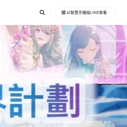
Search
以智慧手機版LINE查看
OpenChats
Open
or
search
messages
area