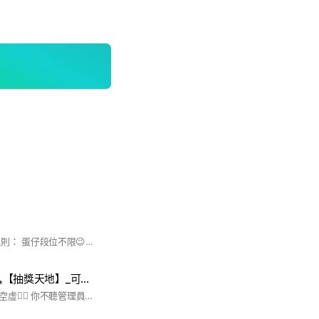
這邊是𝓬𝓸𝓬𝓸戰隊:> 規則： 蛋仔段位不限😉 可以雙戰🤟 蛋仔不強制改名😘 有時候會辦抽獎🥳 可以淺水👍 可以罵髒話👍 盡量不要吵架就好♥️ 如果你願意的話就加入吧ヾ(@^▽^@)ノ 50人抽獎✅ 70人抽管理 80抽會員2 90人抽獎 100人抽會員.星座背飾
𝒳戰隊-蛋仔⁎⁍̴̛ᴗ⁍̴̛⁎【抽獎天地】_可接代打、當陪玩_
裡面有一隻瘋子名叫空虛👍🏼 你不聽管理員說話他就會出來罵人🐸 進來改名聽管理指試（不改說掰掰） 幹部請等待團長審核 可多戰隊 臥底再見不歡迎 歡迎爛人反正我會把你嗆爛 娛樂休閒目標200人抽6480或小機甲 #蛋仔派對(⁎⁍̴̛ᴗ⁍̴̛⁎)