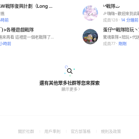
LP戰隊-MAW戰隊復興計劃（Long Play）
ᴸᴬ戰隊ت
進
小時前
成員128
14 分鐘前
︶⁠￣⁠)⁠>各種遊戲戰隊
蛋仔ᴹᴵ戰隊陪玩丶
ʕ⁠´⁠•⁠ᴥ⁠•⁠`⁠ʔ規則進來再看 這裡是一個老戰隊了，已經換過3任團長(◐‿◑) 就醬
驚魂車隊+陪玩+代
 小時前
成員77
剛剛
還有其他眾多社群等您來探索
顯示更多
(Open
(Open
(Open
(Open
關於社群
用戶準則
官方部落格
規則及政策
in
in
in
in