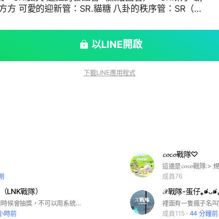
方方 可愛的迎新管：SR.貓糖 八卦的秩序管：SR（失
R.默灵 合作管：SR.月染 人數福利‼️‼️‼️ 非常———
的都給我進來(｡･ω･｡) 每多十人都會有福利 滿120
決定 滿140人抽管 💰 滿200抽獎（蛋仔） 備注：名
以LINE開啟
不能抽獎 💎福利如下💎 定期抽管和不定時抽獎 要圖的
不定時表演✨專業✨舞蹈技巧 金主大大不定時表演小提
下載LINE應用程式
(◐‿◑) ‼️‼️‼️‼️‼️ 還有特別的加分制度 被黑單可以
SR小世界憲法（？ 玩門仔請滑走，退群要寫退群單，
機票，沒事在那邊跟管理員對嗆的也直接給你配一張飛
，名：SR戰隊 那就別猶豫了，趕快加入我們一起開心
e.me/ti/g2/XFP77Nk8OcHQM7TZX14hoHXT7XVBXA
rce=invitation&utm_medium=link_copy&utm_ca
t 合作戰隊：EY戰隊、TRB戰隊、𝕃𝕂˚☽˚｡⋆ 戰 隊、ŁATŸ
 戰隊、FTD戰隊、𝕸𝖃戰隊、FD戰隊、JHY驚魂學院
𝓬𝓸𝓬𝓸戰隊♡
剛
成員76
（LNK戰隊）
歡迎加入，有時候會抽獎，不可以用系統頭像哦，會被誤認成人機，勿乞討 #蛋仔派對#蛋仔
 小時前
成員115
44 分鐘前