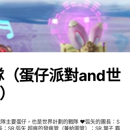
隊（蛋仔派對and世
）
本戰隊主要蛋仔，也是世界計劃的戰隊 ❤️弧矢的團長：S
長：SR.弧矢 超瘋的發瘋管（兼給圖管）：SR.葉子 霸