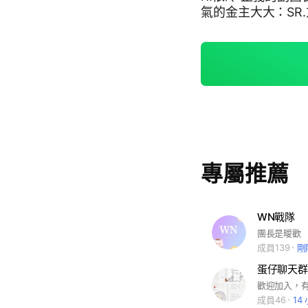
氣的金主大大：SR.
蹤） 漂亮的宣傳管：S
超級———缺人，看到
人抽管 滿130人投票
字前面沒加SR.的人
話基本都會給 團長
琴 前提是我們心情好（？
找團長或管解黑單 
不然會送你一張飛
機票謝謝 配合蛋圈
專屬推薦
聊天吧 https://lin
ZwDjINPw?utm_sou
mpaign=defaul
-戰隊、LAX戰隊、
WN戰隊
團長是曖歡
成員139
剛
蛋仔聊天群
成員46
14