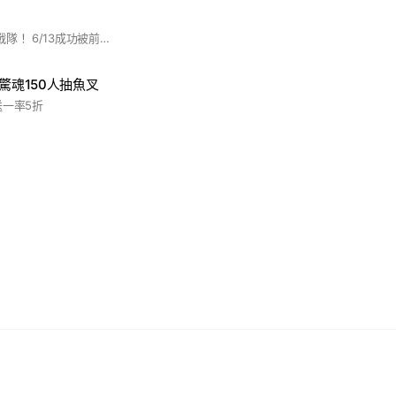
🎉嗨嗨~歡迎來到此戰隊！ 6/13成功被前團長拋棄的戰隊 如此有緣，不如進來看看 我們有定時會有抽獎 但必須要達到標準喔~👍🏻 好啦，先介紹到這樣 若想知道更多資訊，請進入本戰隊，讓你一探究竟！！
驚魂150人抽魚叉
送一率5折