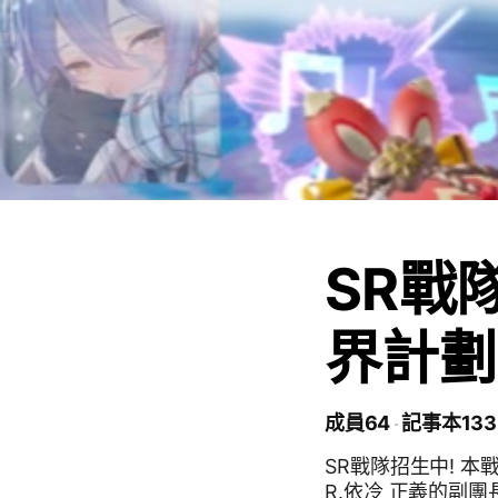
SR戰
界計劃
成員64
記事本133
SR戰隊招生中! 
R.依冷 正義的副團