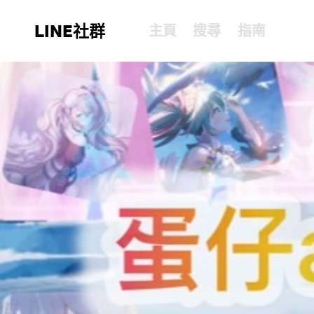
LINE社群
主頁
搜尋
指南