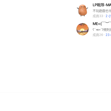
不玩遊戲也
成員33
2 
ME<⁠(⁠￣⁠
成員26
23