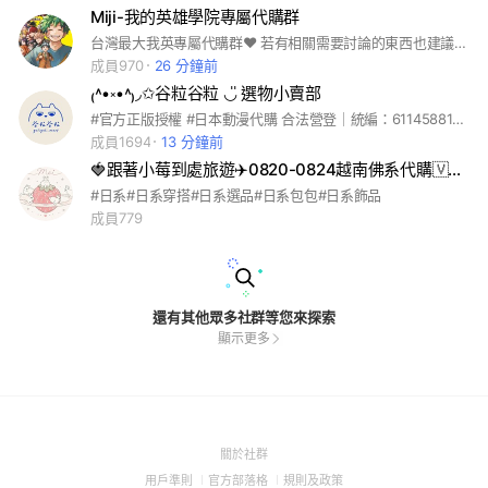
Miji-我的英雄學院專屬代購群
台灣最大我英專屬代購群❤️ 若有相關需要討論的東西也建議可以到官方line請群主開個討論群🤍 我們也會定期發布可代購的項目 也請大家敬請期待！ 因為群內的訊息如果過多，可能有時候會漏掉訊息 若有非常想要的日本商品，建議都加入我們的官方Line給予回饋唷！ 官方Line帳號：@288qltkr 以上不是詐騙帳號XD 目前尚無額外經費轉換成指定名稱
成員970
26 分鐘前
₍˄•༝•˄₎◞✩︎谷粒谷粒 ◡̎ 選物小賣部
#官方正版授權 #日本動漫代購 合法營登｜統編：61145881 ✔️商品皆已全含免二補
成員1694
13 分鐘前
🍓跟著小莓到處旅遊✈️0820-0824越南佛系代購🇻🇳🍓
#日系#日系穿搭#日系選品#日系包包#日系飾品
成員779
還有其他眾多社群等您來探索
顯示更多
(Open
關於社群
in
(Open
(Open
(Open
用戶準則
官方部落格
規則及政策