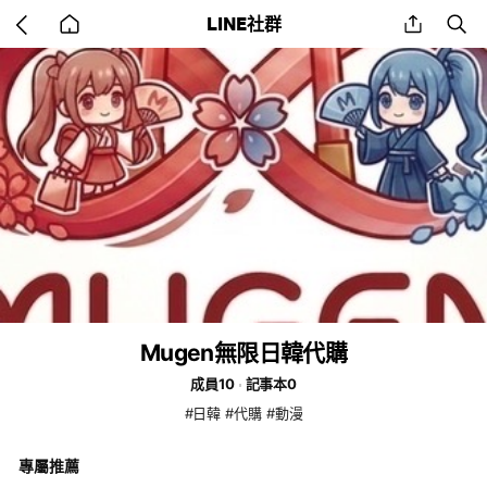
Go
share
se
LINE社群
back
to
home
Mugen無限日韓代購
成員10
記事本0
#日韓 #代購 #動漫
專屬推薦