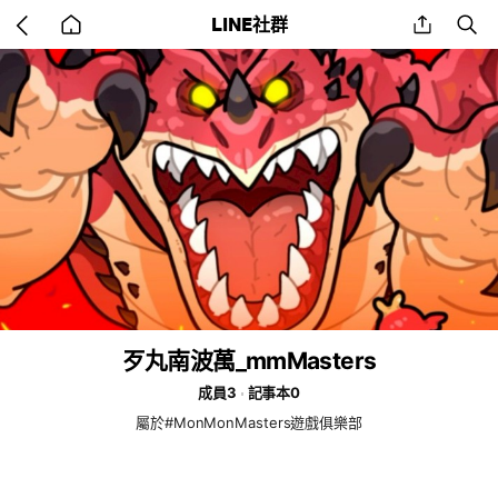
Go
share
se
LINE社群
back
to
home
歹丸南波萬_mmMasters
成員3
記事本0
屬於#MonMonMasters遊戲俱樂部