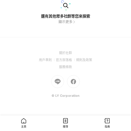
還有其他眾多社群等您來探索
顯示更多
(Open
關於社群
in
(Open
(Open
(Open
用戶準則
官方部落格
規則及政策
a
in
in
in
(Open
服務條款
new
a
a
a
in
window)
new
Go
new
Go
new
a
window)
to
window)
to
window)
new
Line
Facebook
window)
(Open
(Open
© LY Corporation
in
in
a
a
new
new
window)
window)
主頁
搜尋
指南