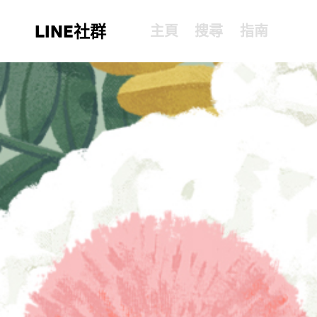
LINE社群
主頁
搜尋
指南