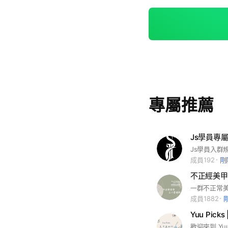
專屬推薦
Js學員專
成員192
剛
不正經美甲
一群不正常美
成員1882
Yuu Pick