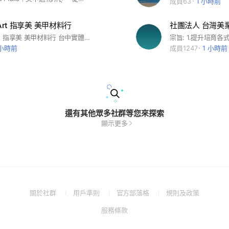
成員63
1 小時前
il Art 指享美 美甲材料行
社團法人 台灣美
Lynn Nail Art 指享美 美甲材料行 台中實體店面 可自取 可宅配 可超商店到店
 小時前
成員1247
1 小時前
還有其他眾多社群等您來探索
顯示更多
(Open
(Open
(Open
(Open
關於社群
用戶準則
官方部落格
規則及政策
in
in
in
in
(Open
服務條款
a
a
a
a
in
new
new
new
new