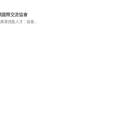
業國際交流協會
宗旨: 1.提升培育各式美業技能人才：協會致力於提高美業技能人才，包括美甲、美睫、熱蠟除毛、美髮、紋綉、紋眉、整體造型、手足護理、美容、藝術等。 2.國際美業知識技術人才交流：協會積極參與國際美業技術人才交流，並致力於讓台灣美業與世界各國相關產業交流。 3.提供正確技能和國際知識：確保專業領域獲得正確技能培訓，並具國際水平知識與技術，進而提升專業素質之相關能力。 4. 協會透過集結各領域專業人才，提升彼此相關產業技能提升。 5.推動相關美業技術交流與學習，正向引領推廣各式美業技術能力人才培育。