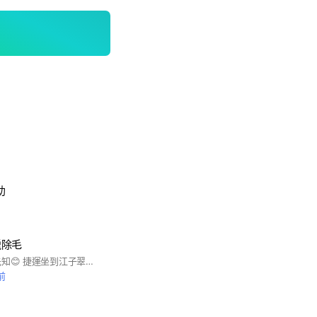
助
蠟除毛
米蘿 優惠、訊息搶先知😊 捷運坐到江子翠站六號出口，出來往台北方向步行約五分鐘路程✅板橋文化路二段485號，客服電話02-2251-2711 營業時間週1-6早上10到晚上8點，更多商品可到米蘿網站觀看 www.cuccio.com.tw 私訊米蘿小幫手 🍏連結帳號 https://reurl.cc/oekAjV #米蘿 #美甲 #美睫 #熱蠟除毛 #米蘿美甲 #嫁接睫毛 #Cuccio #凝膠指甲
前