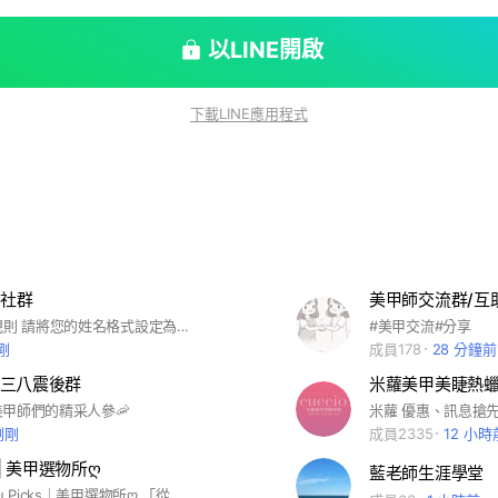
以LINE開啟
下載LINE應用程式
屬社群
美甲師交流群/互
Js學員入群規則 請將您的姓名格式設定為：「課別 + 全名」後加入社群。 範例：全科班 / 陳小美 方便管理與識別，感謝您的配合😊 🔔 【JS 學員社群使用制度公告】 歡迎加入 JS 課程社群！ 請注意：本社群為課程期間提供之行政支援工具，目的為協助學員接收上課資訊與進行階段性交流。 社群並非正式課程保障項目，管理方式將依各期課程進度、制度規範與行政需求進行動態調整與帳號清理。 📌 所有課程內容與使用規範，皆依報名時之正式課程說明與機構公告為準。 📌 機構有權依制度定期調整社群權限，不另行個別通知。 若對課程安排或權益有進一步疑問，請透過官方LINE與我們聯繫，教學團隊將協助處理。 感謝您的理解與配合，祝您學習愉快！ JS 教學團隊 敬上
#美甲交流#分享
剛
成員178
28 分鐘前
三八震後群
米蘿美甲美睫熱
甲師們的精采人參🦐
剛剛
成員2335
12 小時
s | 美甲選物所ღ
藍老師生涯學堂
歡迎來到 Yuu Picks｜美甲選物所ღ 「從生活中發現喜歡的美甲商品， 一起分享，一起選品。」 ✨社群不定時抽獎