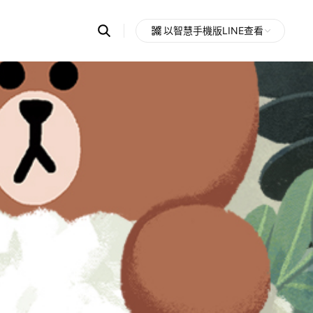
Search
以智慧手機版LINE查看
OpenChats
Open
or
search
messages
area