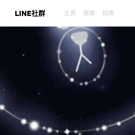
LINE社群
主頁
搜尋
指南