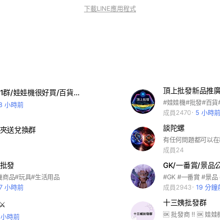
下載LINE應用程式
頂上批發新品推
台主補給站1群/娃娃機很好買/百貨批發
18 小時前
成員2470
5 小時
談陀螺
夾送兌換群
有任何問題都可以在
成員24
批發
GK/一番賞/景品
機商品#玩具#生活用品
17 小時前
成員2943
19 分鐘
十三姨批發群
️
1 小時前