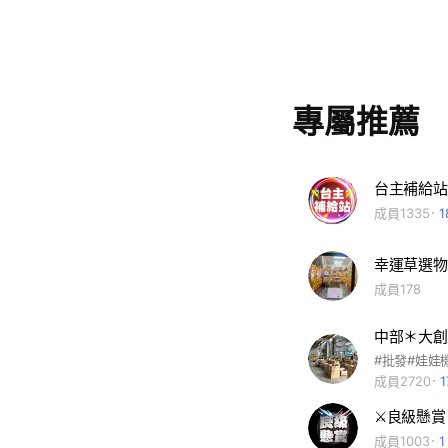
專屬推薦
成員1335
幸運草選物
成員178
中部＊大創
#批發#娃娃
成員2720
⚔️良級懸賞⚔
成員1003