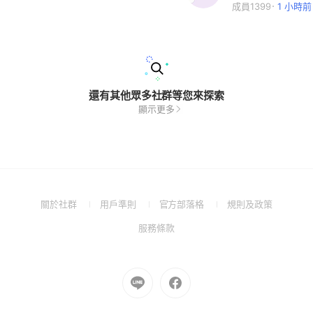
成員1399
1 小時前
還有其他眾多社群等您來探索
顯示更多
(Open
(Open
(Open
(Open
關於社群
用戶準則
官方部落格
規則及政策
in
in
in
in
(Open
服務條款
a
a
a
a
in
new
new
new
new
a
window)
window)
window)
window)
new
Go
Go
window)
to
to
Line
Facebook