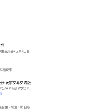
廣群
#娃娃機#批發#百貨#生活用品#玩具#三合同創#大陸源頭工廠#便宜#代購#野獸國
前
群組反應
公仔 玩家交易交流版
#GK #一番賞 #景品 #公仔 #收藏 #交易 #聊天
前
🆗 批發商 ‼️ 🆗 娃娃機台主、場主‼️ 🈶️ 自取服務，也 🈶️ 直發服務， 幫您省下運費 💗 ➡️ 最低批發限制 ⬅️ ➡️ 最低批發價格 ⬅️ 🔸🔸我們就是你的貨源🔸🔸