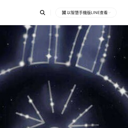
Search
以智慧手機版LINE查看
OpenChats
Open
or
search
messages
area