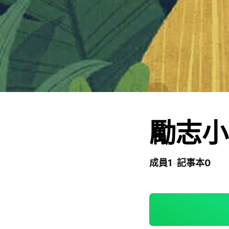
勵志小
成員1
記事本0