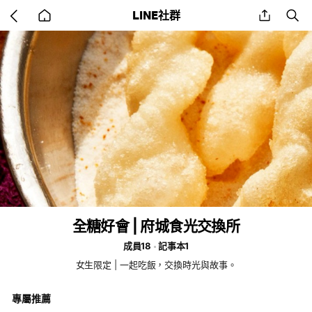
Go
share
se
LINE社群
back
to
home
全糖好會 | 府城食光交換所
成員18
記事本1
女生限定 | 一起吃飯，交換時光與故事。
專屬推薦