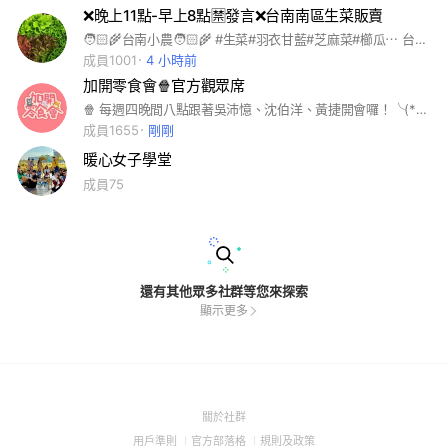
❌晚上11點-早上8點🈲發言❌台南南區生菜販賣
🧑🏻‍🌾台南小農🧑🏻‍🌾 #生菜#羽衣甘藍#芝麻菜#櫛瓜⋯ 台南-取菜點 外縣市-黑貓宅配 新鮮、好吃 你們看得見 原來生菜可以那麼好吃 要入群請先加官方賴或請朋友告知名字，謝謝🙏🏻
成員1001
4 小時前
加開零食會🍿官方觀眾席
🍿 每週四晚間八點跟著吳沛憶、沈伯洋、黃捷開會囉！╰(*°▽°*)╯🍗 www.youtube.com/@snackssion
成員1655
剛剛
暖心女子學堂
成員75
還有其他眾多社群等您來探索
顯示更多
(Open
關於社群
in
(Open
(Open
(Open
用戶準則
官方部落格
規則及政策