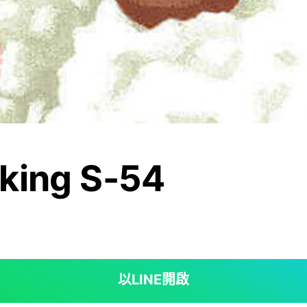
ing S-54
以LINE開啟