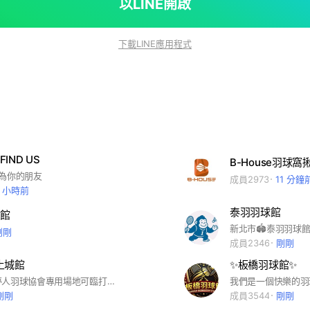
以LINE開啟
下載LINE應用程式
IND US
B-House羽球窩
為你的朋友
成員2973
11 分鐘
5 小時前
泰羽羽球館
館
剛剛
成員2346
剛剛
土城館
✨️板橋羽球館✨️
中華民國追夢人羽球協會專用場地可臨打，可教學可承租場地。羽球場地有11面比賽視野佳。
剛剛
成員3544
剛剛