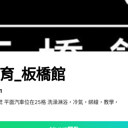
育_板橋館
1
1號 平面汽車位在25格 洗澡淋浴，冷氣，綁線，教學，