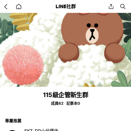
Go
share
se
LINE社群
back
to
home
115級企管新生群
成員62
記事本0
專屬推薦
SKZ-DD小代購🧭