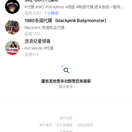
#代購 #SKZ #StrayKids #周邊 #韓國代購 週末會統一審核入群申請🫡 如果較著急可以私訊我～
成員3083
1 小時前
1980各國代購（blackpink Babymonster)
Blackpink 周邊商品代購
成員1765
流浪兒童領養
#straykids #代購
成員614
還有其他眾多社群等您來探索
顯示更多
(Open
關於社群
in
(Open
(Open
(Open
用戶準則
官方部落格
規則及政策
a
in
in
in