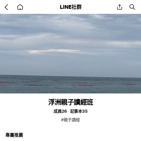
Go
share
se
LINE社群
back
to
home
浮洲親子讀經班
成員26
記事本35
#親子讀經
專屬推薦