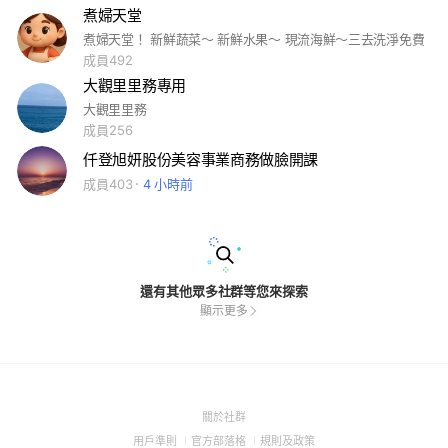
煮婦天堂
煮婦天堂！ 新鮮蔬菜～ 新鮮水果～ 現流海鮮～三去洗淨免費
成員492
大觀里里務專用
大觀里里務
成員256
仟登旭妍股份美容事業商務做臉開課
成員403
4 小時前
還有其他眾多社群等您來探索
顯示更多
(Open
關於社群
in
(Open
(Open
(Open
用戶準則
官方部落格
規則及政策