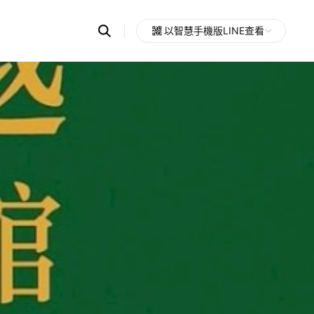
Search
以智慧手機版LINE查看
OpenChats
Open
or
search
messages
area