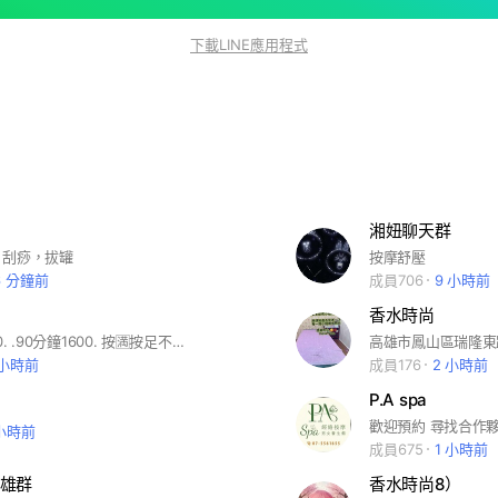
下載LINE應用程式
湘妞聊天群
，刮痧，拔罐
按摩舒壓
6 分鐘前
成員706
9 小時前
）
香水時尚
.60 分鐘1300. .90分鐘1600. 按🈵按足不偷時. （時尚） 地址.高雄市鳳山區瑞隆東路242 號. 本店前方150公尺，瑞豐國小對面有收費停車場🅿️或公園旁邊有停車格好停車 （香水） 店址:高雄市鳳山區保泰路130號 近保泰路與南正二路交叉口,車 可停店門口或停到五甲國中週邊停車格)(離店100公尺) (斜對面保養廠晚上七點過後就 可以停了.)星期日公休可以停車）
 小時前
成員176
2 小時前
P.A spa
歡迎預約 尋找合作
 小時前
成員675
1 小時前
雄群
香水時尚8）