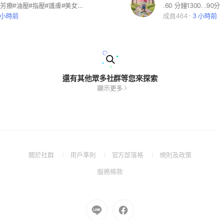
#舒壓#按摩#芳療#油壓#指壓#護膚#美女#單身#高雄
 小時前
成員464
3 小時前
還有其他眾多社群等您來探索
顯示更多
(Open
(Open
(Open
(Open
關於社群
用戶準則
官方部落格
規則及政策
in
in
in
in
(Open
服務條款
a
a
a
a
in
new
new
new
new
a
window)
window)
window)
window)
new
Go
Go
window)
to
to