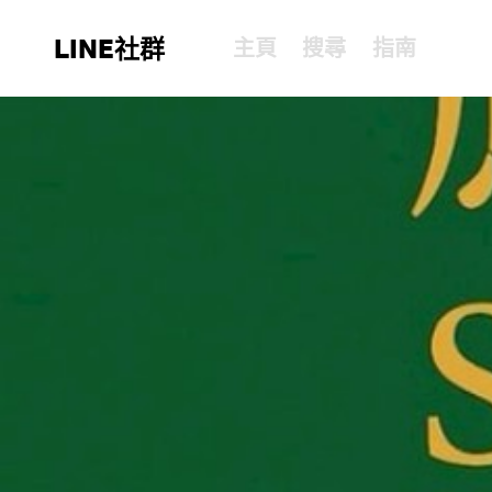
LINE社群
主頁
搜尋
指南