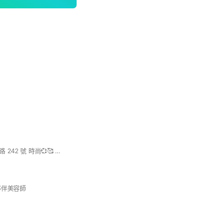
高雄市鳳山區瑞隆東路 242 號 時尚💞🥰 高雄市鳳山區五甲保泰路 130號 香水🥰💞
夥伴美容師