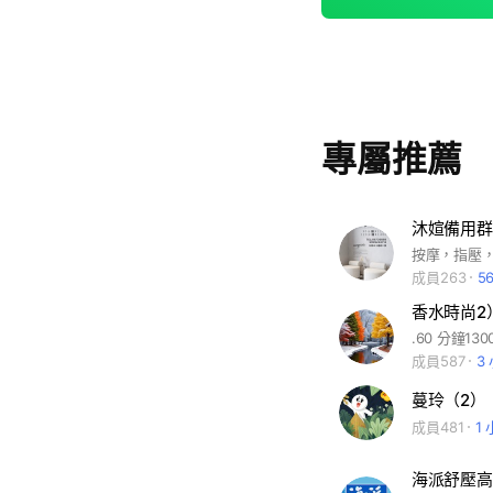
專屬推薦
沐媗備用群
按摩，指壓
成員263
5
香水時尚2
成員587
3
蔓玲（2）
成員481
1
海派舒壓高