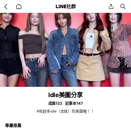
Go
share
se
LINE社群
back
to
home
Idle美圖分享
成員132
記事本147
#有超多idle（女娃）的美圖喔！！
專屬推薦