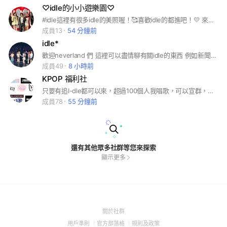
♡idle的小小遊樂園♡
#idle這裡有很多idle的美照喔！🥰喜歡idle的都進吧！💛 來這裡不僅可以得到關於idle的消息，還可以聊平常的生活事，而且這裡的大家絕不會忽略訊息 我的另一個群：蛋仔派對逃出驚魂夜 #爬出驚魂夜#追星#idle#送圖
成員13
54 分鐘前
idle*
歡迎neverland 們 這裡可以盡情聊有關idle的東西 例如新聞直播之類的 也可以拿圖 幫我多多宣傳喔！🫶🏻🫶🏻
成員49
8 小時前
KPOP 福利社
只要有追I-dle都可以來，超過100個人我唱歌，可以宣群，如果是新人的話進來請先幫我看一下記事本，這裡的規定是不吵架、不罵髒話，這裡可以釋放壓力 然後每天都會舉辦投票看要送誰的圖，大家記得要投票喔 然後進來如果總管沒有『/自介單』請你自己打 謝謝🙏
成員78
55 分鐘前
還有其他眾多社群等您來探索
顯示更多
(Open
關於社群
in
(Open
(Open
(Open
用戶準則
官方部落格
規則及政策