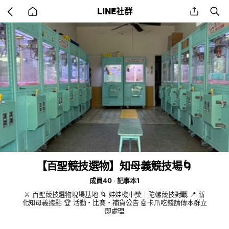
Go
share
se
LINE社群
back
to
home
⁠【百聖競技選物】知母義競技場🌀
成員40
記事本1
⚔️ 百聖競技選物現場基地 🌀 娃娃機中獎｜陀螺競技對戰 📍 新
化知母義據點 🏆 活動・比賽・補貨公告 🤖卡爪吃錢請傳本群立
即處理