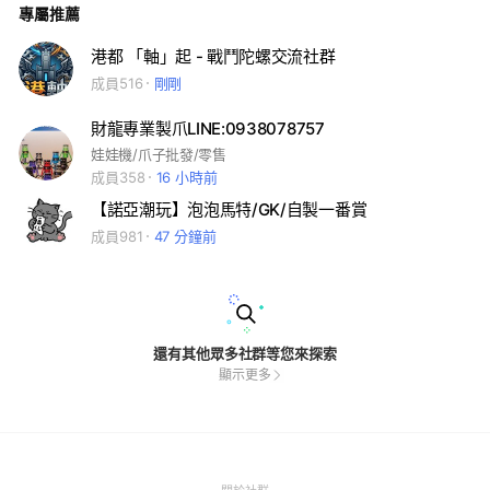
專屬推薦
港都 「軸」起 - 戰鬥陀螺交流社群
成員516
剛剛
財龍專業製爪LINE:0938078757
娃娃機/爪子批發/零售
成員358
16 小時前
【諾亞潮玩】泡泡馬特/GK/自製一番賞
成員981
47 分鐘前
還有其他眾多社群等您來探索
顯示更多