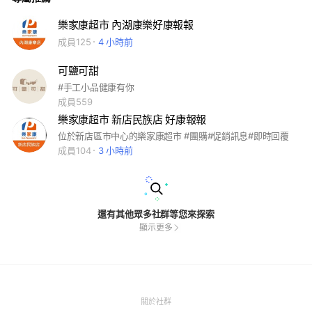
樂家康超市 內湖康樂好康報報
成員125
4 小時前
可鹽可甜
#手工小品健康有你
成員559
樂家康超市 新店民族店 好康報報
位於新店區市中心的樂家康超市 #團購#促銷訊息#即時回覆
成員104
3 小時前
還有其他眾多社群等您來探索
顯示更多
(Open
關於社群