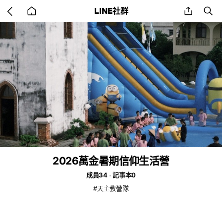
Go
share
se
LINE社群
back
to
home
2026萬金暑期信仰生活營
成員34
記事本0
#天主教營隊