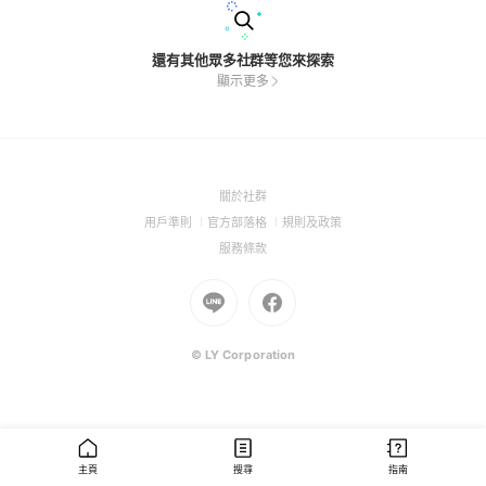
還有其他眾多社群等您來探索
顯示更多
(Open
關於社群
in
(Open
(Open
(Open
用戶準則
官方部落格
規則及政策
a
in
in
in
(Open
服務條款
new
a
a
a
in
window)
new
Go
new
Go
new
a
window)
to
window)
to
window)
new
Line
Facebook
window)
(Open
(Open
© LY Corporation
in
in
a
a
new
new
window)
window)
主頁
搜尋
指南