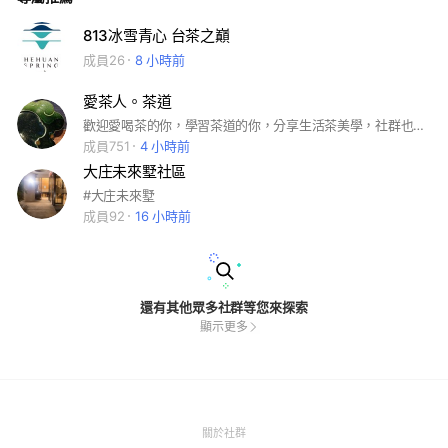
813冰雪青心 台茶之巔
成員26
8 小時前
愛茶人。茶道
歡迎愛喝茶的你，學習茶道的你，分享生活茶美學，社群也會不定期分享茶學知識
成員751
4 小時前
大庄未來墅社區
#大庄未來墅
成員92
16 小時前
還有其他眾多社群等您來探索
顯示更多
(Open
關於社群