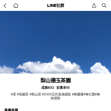
Go
share
se
LINE社群
back
to
home
梨山德玉茶園
成員632
記事本10
#茶 #烏龍茶 #梨山茶 #2000公尺高海拔區 #無農藥#無化肥#無
除草劑
專屬推薦