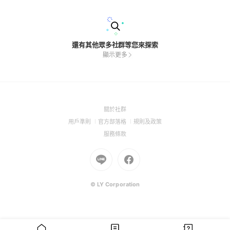
龍，將深度的內在思索，轉化為高奢身心滋養
還有其他眾多社群等您來探索
顯示更多
(Open
關於社群
in
(Open
(Open
(Open
用戶準則
官方部落格
規則及政策
a
in
in
in
(Open
服務條款
new
a
a
a
in
window)
new
Go
new
Go
new
a
window)
to
window)
to
window)
new
Line
Facebook
window)
(Open
(Open
© LY Corporation
in
in
a
a
new
new
window)
window)