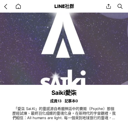
Go
share
se
LINE社群
back
to
home
Saiki愛柒
成員13
記事本0
「愛柒 Sai.Ki」的靈感源自希臘神話中的賽姬（Psyche）那個
歷經試煉、最終羽化成蝶的靈魂化身。在新時代的宇宙觀裡，我
們相信：All humans are light. 每一個來到地球旅行的靈魂，都
是宇宙最珍貴的禮物，沒有二元的性別限制，只有光的流動與共
鳴。 透過精品級的五感花草茶、聖境泡澡包與沉浸式藝術沙