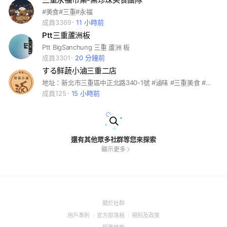
#美食#三重#永福
成員3369
11 小時前
Ptt三重蘆洲板
Ptt BigSanchung 三重 蘆洲 板
成員3301
20 分鐘前
する鲜蔬小滷三重二店
地址：新北市三重區中正北路340-1號 #滷味 #三重美食 #素食
成員125
15 小時前
還有其他眾多社群等您來探索
顯示更多
(Open
關於社群
in
(Open
(Open
(Open
用戶準則
官方部落格
規則及政策
a
in
in
in