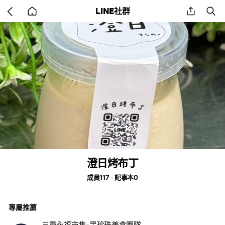
Go
share
se
LINE社群
back
to
home
澄日烤布丁
成員117
記事本0
專屬推薦
三重永福市集-黑珍珠美食團隊