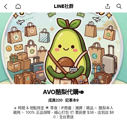
Go
share
se
LINE社群
back
to
home
AVO酪梨代購🥑
成員220
記事本9
✈️ 時間 & 地點待定 🌟 零食｜IP周邊｜潮牌｜精品 ✨ 酪梨本人
親飛 ✨ 100% 正品保障、細心打包 📦 賣貨便 $38、店到店 $6
0｜全台寄送