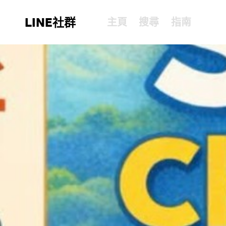
LINE社群
主頁
搜尋
指南