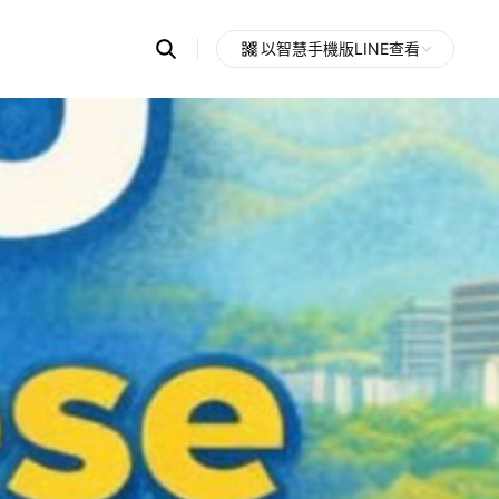
Search
以智慧手機版LINE查看
OpenChats
Open
or
search
messages
area