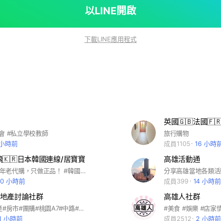
以LINE開啟
下載LINE應用程式
會 #私立學校教師
旅行購物
 小時前
成員1105
16 小時
/4飛🇰🇷日本韓國連線/居寶寶
高雄活動通
ig:gbb4.0 九年老代購，只做正品！ #韓國 #代購 #彩妝 #潮服 #服飾 #韓星 #穿搭 #飾品 #墨鏡 #韓劇
20 小時前
成員399
14 小時前
地產討論社群
高雄人社群
#欣哥#房地產#房市#團購#桃園A7#中路#小檜溪#龜山#央北#新店#中壢#新竹#竹北#台中#水湳#14期#7期#單元十二#台74#台南#善化#新市#南科#安平#永康#高雄#美術館#農16#楠梓#岡山#左營#鳳山#台積電#中科#竹科#南科#不動產#建案#預售屋#中古屋#二手屋#建商#代銷#房仲#早鳥#首購#重劃區#興富發#惠宇#富宇#總太#高鐵#捷運#順天##達麗#北屯#西屯#南屯#
11 小時前
成員2512
2 小時前