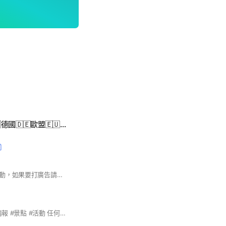
英國🇬🇧法國🇫🇷德國🇩🇪歐盟🇪🇺日本🇯🇵Six-way購物團
前
分享高雄當地各類活動，如果要打廣告請以高雄店家為主，因訊息量不多，廣告請不要每天發，最多一週一次 #親子 #高雄 #活動 #文藝
#美食 #娛樂 #店家情報 #景點 #活動 任何內容都可以發佈 歡迎大家加入聊天 #楠梓 #左營 #鼓山 #三民 #苓雅 #新興 #前金 #鹽埕 #前鎮 #旗津 #小港 #鳳山 #茂林 #甲仙 #六龜 #杉林 #美濃 #內門 #仁武 #田寮 #旗山 #梓官 #阿蓮 #湖內 #岡山 #茄萣 #路竹 #鳥松 #永安 #燕巢 #大樹 #大寮 #林園 #彌陀 #橋頭 #大社 #那瑪夏 #桃源