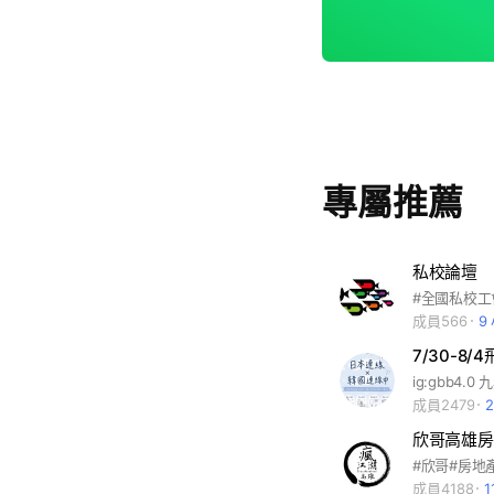
專屬推薦
私校論壇
#全國私校工
成員566
9
7/30-8
成員2479
欣哥高雄房
成員4188