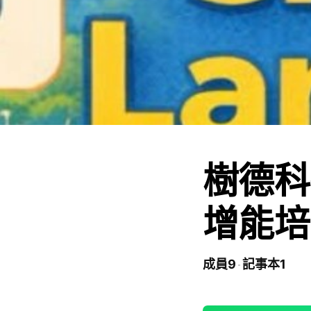
樹德科
增能培
成員9
記事本1