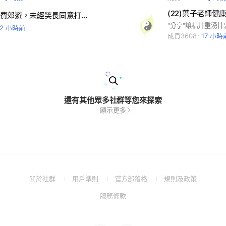
(22)葉子老師健
哈利南部免費郊遊，未經笑長同意打廣告一律踢除
"分享"讓枯井重湧甘泉
12 小時前
成員3608
17 小時
還有其他眾多社群等您來探索
顯示更多
(Open
(Open
(Open
(Open
關於社群
用戶準則
官方部落格
規則及政策
in
in
in
in
(Open
服務條款
a
a
a
a
in
new
new
new
new
a
window)
window)
window)
window)
new