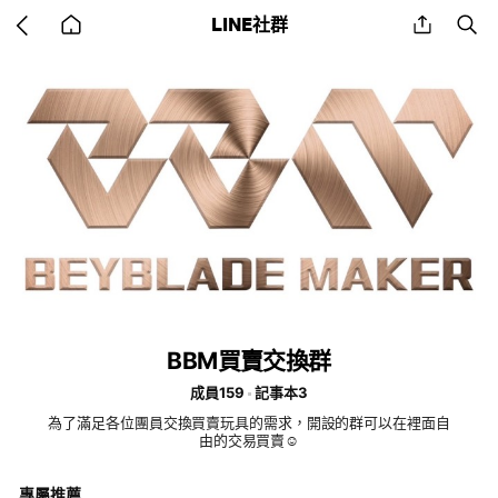
Go
share
se
LINE社群
back
to
home
BBM買賣交換群
成員159
記事本3
為了滿足各位團員交換買賣玩具的需求，開設的群可以在裡面自
由的交易買賣☺️
專屬推薦