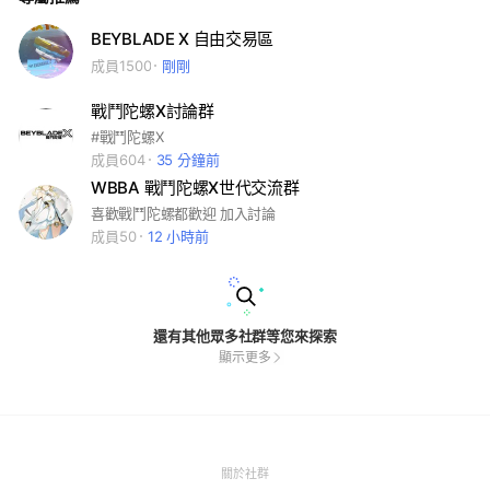
BEYBLADE X 自由交易區
成員1500
剛剛
戰鬥陀螺X討論群
#戰鬥陀螺X
成員604
35 分鐘前
WBBA 戰鬥陀螺X世代交流群
喜歡戰鬥陀螺都歡迎 加入討論
成員50
12 小時前
還有其他眾多社群等您來探索
顯示更多
(Open
關於社群