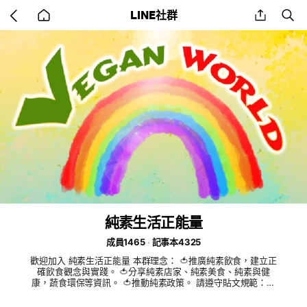
Go
share
se
LINE社群
back
to
home
純素生活正能量
成員1465
記事本4325
歡迎加入 純素生活正能量 本群理念： 🍅推廣純素飲食，建立正
確飲食觀念與實踐。 🍅分享純素店家、純素美食、純素與健
康，蔬食環保等資訊。 🍅推動純素政策。 請遵守貼文規範： 1.
本社群主推廣純植物飲食，無蛋、無奶、無任何動物成分。請勿
傳播或暗示葷肉食、蛋、奶有好處的誤導資訊。 2.僅接受純素飲