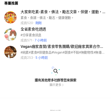
專屬推薦
食生活的相關連結，與純素生活不相關之連結與檔案會被刪除。
純素世界和平*感恩大家努力 #素食 #蔬食 #純素
大家來吃素-素食，佛法，勵志文章，保健，運動，風景旅遊。
素食，食譜，佛法，勵志，健康運動。
成員520
剛剛
全省素食吃透透
#分享素食訊息
成員571
7 小時前
Vegan廠家直營/素食零售團購/歡迎廠家異業合作交流
#純素#素食#保健食品#Vegan#蔬食#不殺#無動物性#無毒健康
成員253
5 小時前
還有其他眾多社群等您來探索
顯示更多