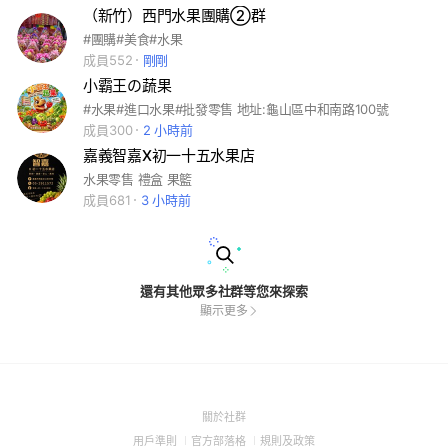
（新竹）西門水果團購②群
#團購#美食#水果
成員552
剛剛
小霸王の蔬果
#水果#進口水果#批發零售 地址:龜山區中和南路100號
成員300
2 小時前
嘉義智嘉X初一十五水果店
水果零售 禮盒 果籃
成員681
3 小時前
還有其他眾多社群等您來探索
顯示更多
(Open
關於社群
in
(Open
(Open
(Open
用戶準則
官方部落格
規則及政策