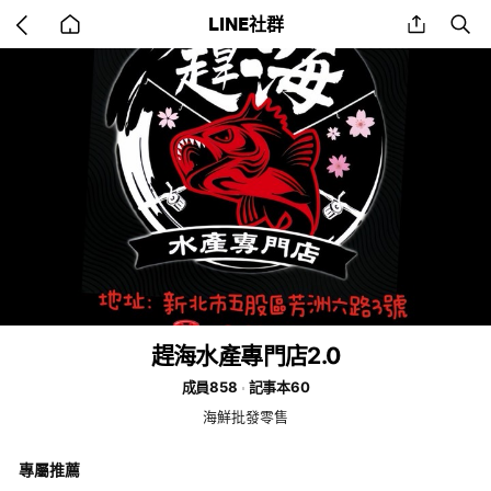
Go
share
se
LINE社群
back
to
home
趕海水產專門店2.0
成員858
記事本60
海鮮批發零售
專屬推薦