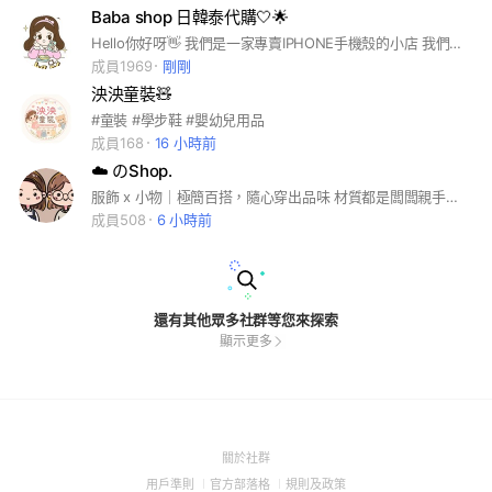
Baba shop 日韓泰代購🤍🌟
Hello你好呀👋 我們是一家專賣IPHONE手機殼的小店 我們的IG🔍baba____shop_ 換上本人頭貼加IG帳號才會審核唷🤍 歡迎你們進來一起買口愛滴殼殼📱
成員1969
剛剛
泱泱童裝🧸
#童裝 #學步鞋 #嬰幼兒用品
成員168
16 小時前
☁️ のShop.
服飾 x 小物｜極簡百搭，隨心穿出品味 材質都是闆闆親手幫你們認證過的唷❗️下單請放心～ 🎀下單後請麻煩耐心等待 商品都是預購～
成員508
6 小時前
還有其他眾多社群等您來探索
顯示更多
(Open
關於社群
in
(Open
(Open
(Open
用戶準則
官方部落格
規則及政策