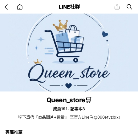
Go
share
se
LINE社群
back
to
home
Queen_store🛒
成員191
記事本3
💡下單帶『商品圖片+數量』 至官方Line🔍@090etvzb✉️
專屬推薦