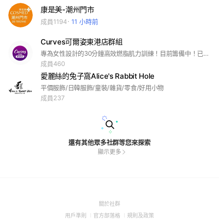
康是美-潮州門市
成員1194
11 小時前
Curves可爾姿東港店群組
專為女性設計的30分鐘高效燃脂肌力訓練！目前籌備中！已開始致電邀約體驗時間，感謝您的耐心等待！
成員460
愛麗絲的兔子窩Alice's Rabbit Hole
平價服飾/日韓服飾/童裝/雜貨/零食/好用小物
成員237
還有其他眾多社群等您來探索
顯示更多
(Open
關於社群
in
(Open
(Open
(Open
用戶準則
官方部落格
規則及政策