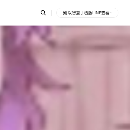
Search
以智慧手機版LINE查看
OpenChats
Open
or
search
messages
area