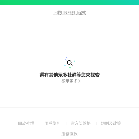
下載LINE應用程式
還有其他眾多社群等您來探索
顯示更多
(Open
(Open
(Open
(Open
關於社群
用戶準則
官方部落格
規則及政策
in
in
in
in
(Open
服務條款
a
a
a
a