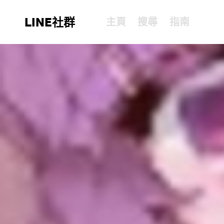
LINE社群
主頁
搜尋
指南