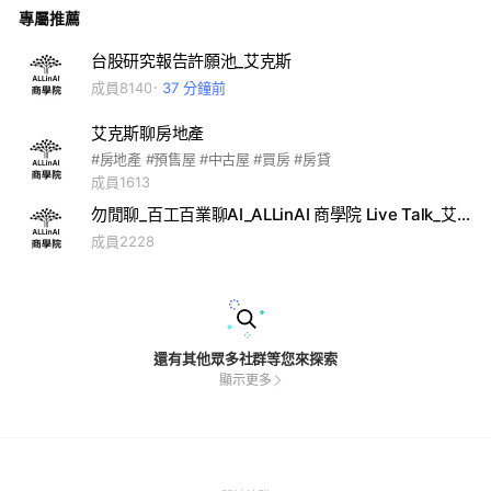
專屬推薦
台股研究報告許願池_艾克斯
成員8140
37 分鐘前
艾克斯聊房地產
#房地產 #預售屋 #中古屋 #買房 #房貸
成員1613
勿閒聊_百工百業聊AI_ALLinAI 商學院 Live Talk_艾克斯
成員2228
還有其他眾多社群等您來探索
顯示更多