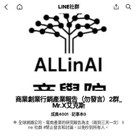
Go
share
se
LINE社群
back
to
home
商業創業行銷產業報告（勿發言）2群_
Mr.X艾克斯
成員4001
記事本0
🔷 全球網路公司、電商產業的研究報告為主（兩到三天一次） li
ne 社群 #禁止發言和討論，以免吵到所有人。