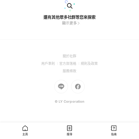
還有其他眾多社群等您來探索
顯示更多
(Open
關於社群
in
(Open
(Open
(Open
用戶準則
官方部落格
規則及政策
a
in
in
in
(Open
服務條款
new
a
a
a
in
window)
new
Go
new
Go
new
a
window)
to
window)
to
window)
new
Line
Facebook
window)
(Open
(Open
© LY Corporation
in
in
a
a
new
new
window)
window)
主頁
搜尋
指南