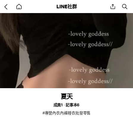
Go
share
se
LINE社群
back
to
home
夏天
成員1
記事本6
#專營內衣內褲睡衣批發零售