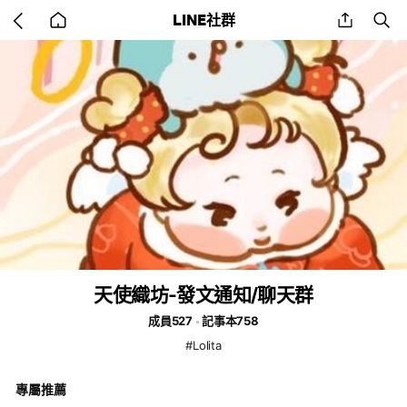
Go
share
se
LINE社群
back
to
home
天使織坊-發文通知/聊天群
成員527
記事本758
#Lolita
專屬推薦