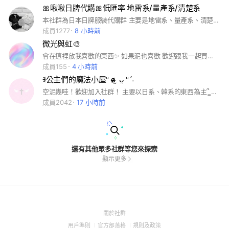
🎀啾啾日牌代購🎀低匯率 地雷系/量產系/清楚系
本社群為日本日牌服裝代購群 主要是地雷系、量產系、清楚系女裝 有興趣、想找的服飾都可以問我🙌 請詳閱置頂公告與規則，感謝💕
成員1277
8 小時前
微光與虹🎨
會在這裡放我喜歡的東西✨ 如果泥也喜歡 歡迎跟我一起買喔！
成員155
4 小時前
ꉂ公主們的魔法小屋ᐡ ɞ̴̶̷ ̫ ᴗ̤ ᐡˊ˗
空泥幾哇！歡迎加入社群！ 主要以日系、韓系的東西為主՞ ̳o̴̶̷̤ ̫ o̴̶̷̤ ̳՞ 有開放日牌的Rojita專區o̴̶̷ ̫ o̴̶̷‪‪ *大多為平替*（請注意！ 當初是為了學生群 但是又想買漂亮衣服才開的 介意勿購買！） （也可以代購淘寶、拼多多、鹹魚等） #地雷系 #日系衣服 #韓系衣服 #波點衣服 #天使衣服 #宅萌衣服 還有很多東西！歡迎公主們進來把寶貝帶走！ᐡ ɞ̴̶̷ ̫ ᴗ̤ ᐡ
成員2042
17 小時前
還有其他眾多社群等您來探索
顯示更多
(Open
關於社群
in
(Open
(Open
(Open
用戶準則
官方部落格
規則及政策