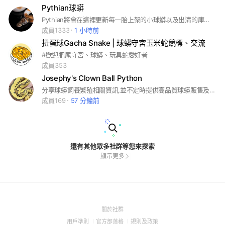
Pythian球蟒
Pythian將會在這裡更新每一胎上架的小球蟒以及出清的庫存，不定時還會有福利競標，謝謝大家支持
成員1333
1 小時前
扭蛋球Gacha Snake | 球蟒守宮玉米蛇競標、交流
#歡迎肥尾守宮、球蟒、玩具蛇愛好者
成員353
Josephy's Clown Ball Python
分享球蟒飼養繁殖相關資訊,並不定時提供高品質球蟒販售及競標
成員169
57 分鐘前
還有其他眾多社群等您來探索
顯示更多
(Open
關於社群
in
(Open
(Open
(Open
用戶準則
官方部落格
規則及政策