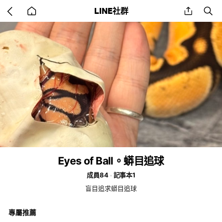
Go
share
se
LINE社群
back
to
home
Eyes of Ball。蟒目追球
成員84
記事本1
盲目追求蟒目追球
專屬推薦