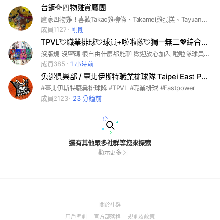
台鋼🦅四物雞賞鷹團
鷹家四物雞！喜歡Takao雞柳條、Takamei雞蛋糕、Tayuan大員雞米花、Sky雞腿排的歡迎一起賞鷹
成員1127
剛剛
TPVL💘職業排球💘球員+啦啦隊💘獨一無二💖綜合討論區（伊斯特雲豹飛將連莊台鋼飛鷹職排企排大小事都談
沒版規 沒密碼 很自由什麼都能聊 歡迎放心加入 啦啦隊球員制服組都可以 #TPVL #正宗 #職業 #排球 #啦啦隊 #球員 #綜合討論區 #伊斯特 #雲豹飛將 #連莊 #台鋼飛鷹。#企排 您已被邀請加入「TPVL💖獨一無二💘職業排球💘啦啦隊+球員💘綜合討論區（伊斯特雲豹飛將連莊台鋼飛鷹職排企排大小事都談」！請點選以下連結加入社群！ https://line.me/ti/g2/3K5inqct12uD_lKMXp9BolWfYI4af_pdNaemeA?utm_source=invitation&utm_medium=link_copy&utm_campaign=default
成員385
1 小時前
兔迷俱樂部 / 臺北伊斯特職業排球隊 Taipei East Power
#臺北伊斯特職業排球隊 #TPVL #職業排球 #Eastpower
成員2123
23 分鐘前
還有其他眾多社群等您來探索
顯示更多
(Open
關於社群
in
(Open
(Open
(Open
用戶準則
官方部落格
規則及政策