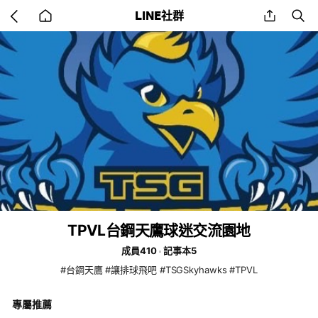
Go
share
se
LINE社群
back
to
home
TPVL台鋼天鷹球迷交流園地
成員410
記事本5
#台鋼天鷹 #讓排球飛吧 #TSGSkyhawks #TPVL
專屬推薦