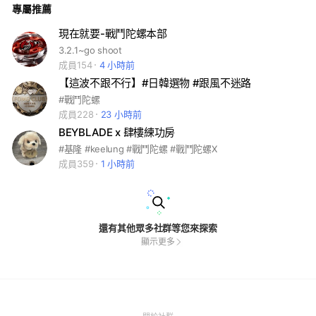
專屬推薦
現在就要-戰鬥陀螺本部
3.2.1~go shoot
成員154
4 小時前
【這波不跟不行】#日韓選物 #跟風不迷路
#戰鬥陀螺
成員228
23 小時前
BEYBLADE x 肆樓練功房
#基隆 #keelung #戰鬥陀螺 #戰鬥陀螺X
成員359
1 小時前
還有其他眾多社群等您來探索
顯示更多