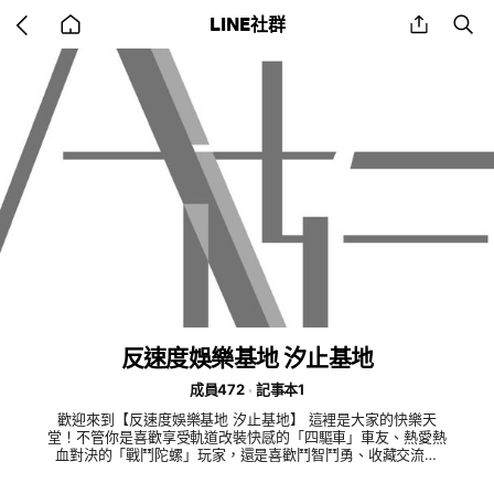
Go
share
se
LINE社群
back
to
home
反速度娛樂基地 汐止基地
成員472
記事本1
歡迎來到【反速度娛樂基地 汐止基地】 這裡是大家的快樂天
堂！不管你是喜歡享受軌道改裝快感的「四驅車」車友、熱愛熱
血對決的「戰鬥陀螺」玩家，還是喜歡鬥智鬥勇、收藏交流的
「卡牌」大師，都歡迎加入我們！ 我們主打輕鬆玩樂、大家開
心最重要！有空就來基地坐坐，一起交流切磋吧！😎