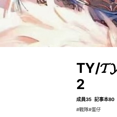
TY/
2
成員35
記事本80
#戰隊#蛋仔