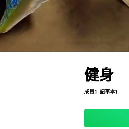
健身
成員1
記事本1