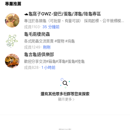
專屬推薦
📌我們支持理性飼養與保育意識，拒絕非法野採與虐寵行為。
📥 想找人一起分享你家寶貝的可愛與奇妙？加入我們吧！ #澤龜
#陸龜#守宮#蛇#蜥蜴
🐢龜窩子GWZ-變巴/蛋龜/澤龜/陸龜專區
專注於各類龜（可批發、有量可談） 採用起標、公平競標模式，透明公開 讓龜友以最實惠價格帶回心儀的龜寶 🐢 特色： • 平價起標｜人人都有機會入手 • 公平競標｜透明流程、誠信交易 • 專業龜友｜龜種知識交流與分享 📦 快速出貨，標到即安排，全年無休🚚 #烏龜 #水龜 #澤龜 #陸龜 #蛋龜 #標烏龜
成員1103
35 分鐘前
龜毛兩棲爬蟲
各式爬蟲交流買賣 #寵物 #烏龜
成員1249
剛剛
龜言龜語俱樂部
歡迎分享交流#箱龜#澤龜#蛋龜#陸龜
成員828
1 小時前
還有其他眾多社群等您來探索
顯示更多