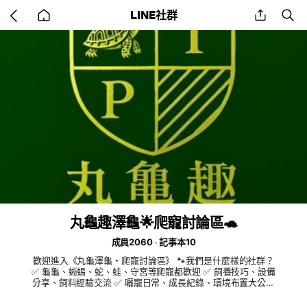
Go
share
se
LINE社群
back
to
home
丸龜趣澤龜🌟爬寵討論區🐢
成員2060
記事本10
歡迎進入《丸龜澤龜・爬寵討論區》 🐾我們是什麼樣的社群？
✅ 龜龜、蜥蜴、蛇、蛙、守宮等爬寵都歡迎 ✅ 飼養技巧、設備
分享、飼料經驗交流 ✅ 曬寵日常、成長紀錄、環境布置大公開
✅ 問題求助、醫療討論、交朋友 🌟社群特色： 🔸 友善交流、嚴
禁戰爭 🔸 初學者也能安心提問 🔸 週二六都會上競標歡迎參與👋