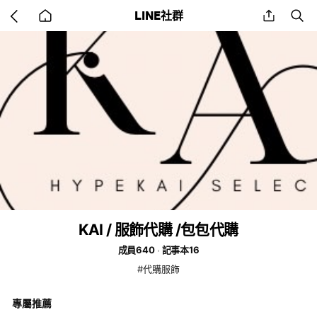
Go
share
se
LINE社群
back
to
home
KAI / 服飾代購 /包包代購
成員640
記事本16
#代購服飾
專屬推薦