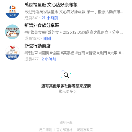
萬家福量販 文心店好康報報
歡迎光臨萬家福量販 文心店好康報報 第一手優惠活動資訊都在這裡
成員341
21 小時前
新營外食族分享區
#新營美食#新營外食。2025.12.05因鼎焱之亂創立。分享美食外食請多附照片跟介紹，感恩。
成員1576
剛剛
新營行動商店
#行動車 #團購 #優惠 #萬家福 #台南 #新營 #北門 #六甲 #官田 #善化 #柳營 #白河 #鹽水 #學甲 #統一 #統一集團
成員477
2 小時前
還有其他眾多社群等您來探索
顯示更多
(Open
關於社群
in
(Open
(Open
(Open
用戶準則
官方部落格
規則及政策