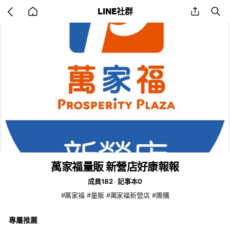
Go
share
se
LINE社群
back
to
home
萬家福量販 新營店好康報報
成員182
記事本0
#萬家福 #量販 #萬家福新營店 #團購
專屬推薦