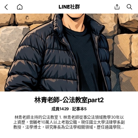
Go
share
se
LINE社群
back
to
home
林青老師-公法教室part2
成員1429
記事本5
林青老師主持的公法教室 1. 林青老師從事公法領域教學30年以
上資歷，曾輔考10萬人以上考取公職。現任國立大學法律學系副
教授，法學博士，研究專長為公法學相關領域。歷任通識學院院
長、中心主任，各政府機關法學課程講座。 2.相關學術著作：
（1）行政法理論與實務 （2）地方政府與政治 （3） 國籍與戶