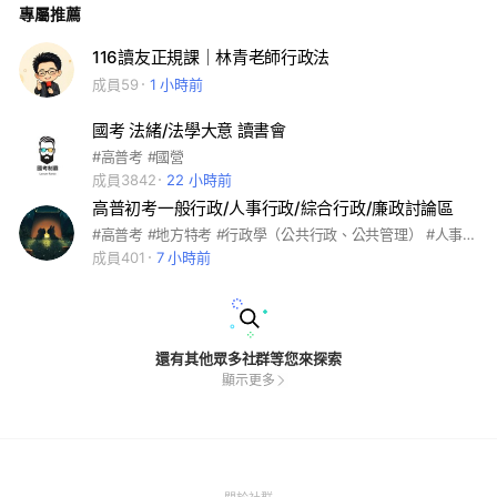
專屬推薦
政法規 （4） 公務員法 （5） 中華民國憲法 （6） 地方立法權
與地方自治 （7）法學緒論
116讀友正規課｜林青老師行政法
成員59
1 小時前
國考 法緒/法學大意 讀書會
#高普考 #國營
成員3842
22 小時前
高普初考一般行政/人事行政/綜合行政/廉政討論區
#高普考 #地方特考 #行政學（公共行政、公共管理） #人事行政（現行考銓、各國人事） #法律廉政 #法制
成員401
7 小時前
還有其他眾多社群等您來探索
顯示更多