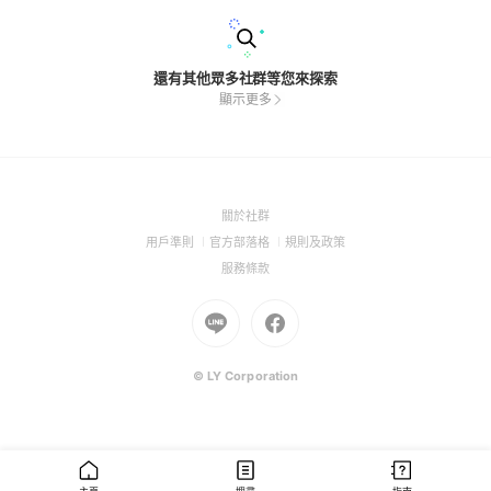
還有其他眾多社群等您來探索
顯示更多
(Open
關於社群
in
(Open
(Open
(Open
用戶準則
官方部落格
規則及政策
a
in
in
in
(Open
服務條款
new
a
a
a
in
window)
new
Go
new
Go
new
a
window)
to
window)
to
window)
new
Line
Facebook
window)
(Open
(Open
© LY Corporation
in
in
a
a
new
new
window)
window)