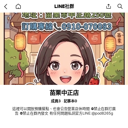
Go
share
se
LINE社群
back
to
home
苗栗中正店
成員3
記事本0
這裡可以開放預購餐點、也會公告營業店休時間 ⛔️禁止在群打廣
告 ⛔️禁止在群內發文 有任何問題私訊官方LINE:@pod8265g