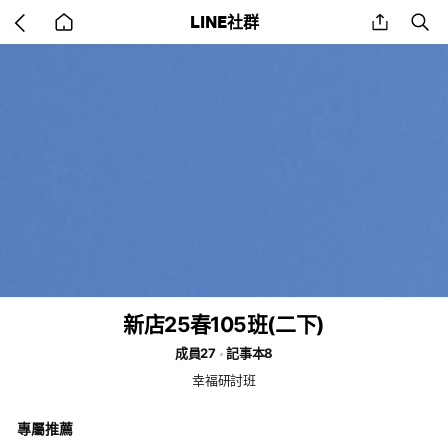
Go
share
se
LINE社群
back
to
home
新店25春105班(二下)
成員27
記事本8
幸福研討班
專屬推薦