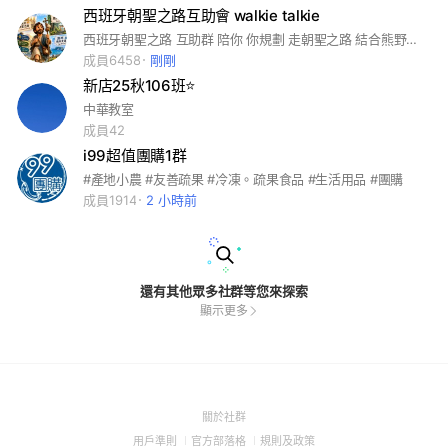
西班牙朝聖之路互助會 walkie talkie
西班牙朝聖之路 互助群 陪你 你規劃 走朝聖之路 結合熊野古道 濟州偶來 雙證書！ 內有分各路線群組！ 葡萄牙之路 原始之路 北方之路 英國之路 聖薩爾瓦多之路等
成員6458
剛剛
新店25秋106班⭐
中華教室
成員42
i99超值團購1群
#產地小農 #友善疏果 #冷凍。疏果食品 #生活用品 #團購
成員1914
2 小時前
還有其他眾多社群等您來探索
顯示更多
(Open
關於社群
in
(Open
(Open
(Open
用戶準則
官方部落格
規則及政策