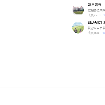
敏惠醫專
成員2205
E&J美妝代
成員1681
1