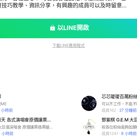
資技巧教學、資訊分享，有興趣的成員可以及時留意群
不收任何費用，衹為積累粉絲，也歡迎大家考證實力、
獎勵！ 因緣分大家相聚於此，希望大家
以LINE開啟
處，共建一個安靜、純潔的交流環境和學習平台！
下載LINE應用程式
群
芯芯璦璦百萬粉
ME
可以不工作，不能不
2 小時前
成員162
27 分鐘前
周杰倫 五月天 各式演唱會原價讓票換票搶票徵票/瘦身.減醣168.減脂.減重.降體脂.討論分享交流群
周杰倫 台北大巨蛋演唱會 原價讓票換票搶票徵票/瘦身.減醣168.減脂.減重.降體脂.討論分享交流群
3 小時前
成員1247
8 小時前