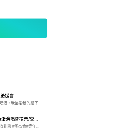
絲後援會
喝酒，我最愛我的貓了
鄧紫棋 G.E.M 大巨蛋演唱會搶票/交流互助群
祝各位粉絲能夠如願收到票 #周杰倫#嘉年華#演唱會