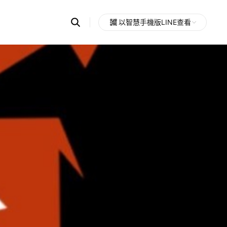
Search
以智慧手機版LINE查看
OpenChats
Open
or
search
messages
area