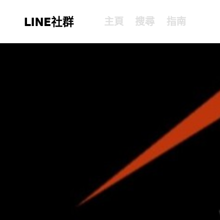
LINE社群
主頁
搜尋
指南