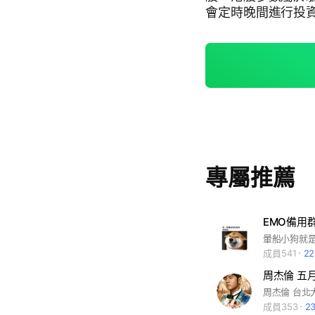
會定時晚間進行投
內消息！兩個月內
水平。 本群🈲️黃🈲️暴力🈲️廣告，一經發現，立馬踢出。也歡迎大家相互監
督舉報，凡是舉報者都有漲停明牌
文明交流，和諧共
專屬推薦
EMO備用
暈船小狗就是
成員541
2
成員353
2