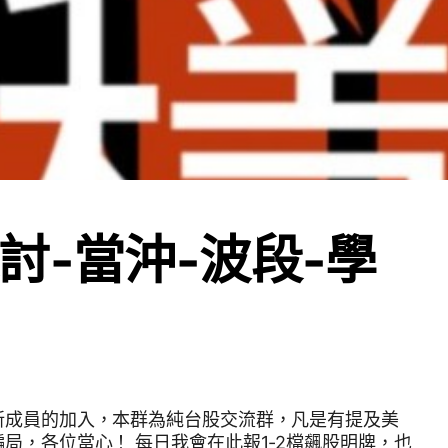
討-當沖-波段-學
一位新成員的加入，本群為純台股交流群，凡是有提及美
日我會在此報1-2檔飆股明牌，也