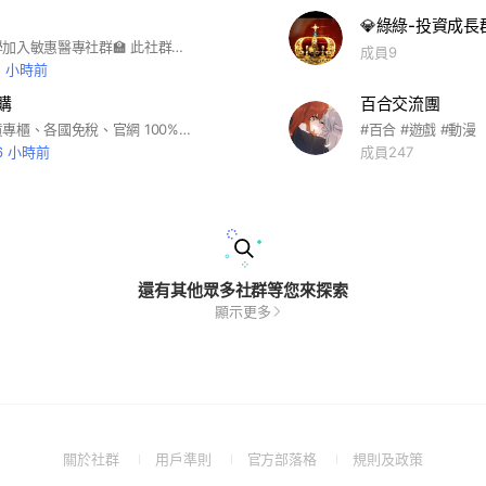
💎綠綠-投資成長群
歡迎各位同學加入敏惠醫專社群🏫 此社群是希望同學都能開心自在的聊天。 但也請各位同學遵守版規，若違反以下規定管理員有權踢除，謝謝。 一、禁止洩漏個資，若分享個人聯繫資訊而被騷擾，請自行負責。未經他人同意禁止分享他人的聯繫資訊。 二、發言請尊重且有禮貌，勿帶有髒字、色情、人生攻擊等字眼。 三、大家在這裡一起聊天，請友善，不要吵架、辱罵他人，或者討論別人私事、散播他人訊息。 ⚠️以上版規若未提到，但影響到成員管理員將會討論決定⚠️ 請大家嘴巴放乾淨，雖然是匿名但也請不要隨便！
成員9
2 小時前
購
百合交流團
貨源來自百貨專櫃、各國免稅、官網 100%保證正品‎( ˶ˊᵕˋ)੭♡讓我來為您服務🫶🏻 #美妝#美妝代購#香水#保養#精品#精品代購#代購#香氛#保養品#化妝品#歐美代購#韓國代購#日本代購#團購#香水#各國代購#蘭蔻 #Ysl #雅詩蘭黛 #品木宣言 #契爾氏 #bobbibrown #植村秀 #Mac#jomalone#海洋拉娜#la mer #le labo#chanel#Tomford#Diptyque#Byredo#香水#潘海利根#mfk#香奈兒#Dior#刷具#新品#克蘭詩#唇蜜#唇膏#粉底液#粉底#彩妝#連線#韓國#保養品 #代購 #團購 #專櫃 #國外進口#粉餅#保養品#卡詩#護髮油#GA#Nars#潔顏油#卸妝油#卸妝膏#精華液#韓國連線
#百合 #遊戲 #動漫
6 小時前
成員247
還有其他眾多社群等您來探索
顯示更多
(Open
(Open
(Open
(Open
關於社群
用戶準則
官方部落格
規則及政策
in
in
in
in