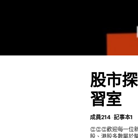
股市探
習室
成員214
記事本1
👏👏👏歡迎每
股、港股多數屬於騙局，各位當心！ 每