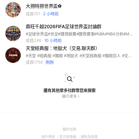
大撈特撈世界盃⚽
成員151
2 小時前
鼎旺千越2026FIFA足球世界盃討論群
#足球世界盃#世足#體育競賽#體育賽事#NBA#NBA分析#MLB#MLB分析#2026FIFA#2026世足#世界盃#足球分析#很穩的足球
成員246
10 小時前
天堂經典服：地獄犬（交易.聊天群）
#天堂 #經典服 #獨眼 #地獄犬 #天堂經典服 #獨眼巨人 #交易 #天幣 #帳號 #裝備 #道具 #經典 #牛人 #火龍窟 #海音 #NC #太陽神 #天神 #火神 #海神 #天后 #美神
成員1756
剛剛
還有其他眾多社群等您來探索
顯示更多
(Open
關於社群
in
(Open
(Open
(Open
用戶準則
官方部落格
規則及政策