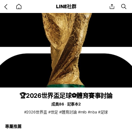
Go
share
se
LINE社群
back
to
home
🏆2026世界盃足球⚽️體育賽事討論
成員86
記事本2
#2026世界盃 #世足 #體育討論 #mlb #nba #足球
專屬推薦