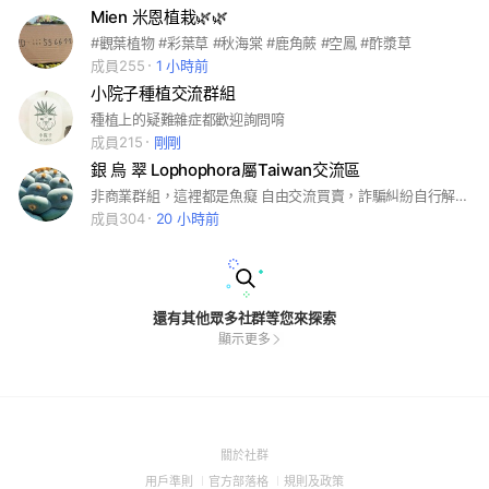
Mien 米恩植栽🌿🌿
#觀葉植物 #彩葉草 #秋海棠 #鹿角蕨 #空鳳 #酢漿草
成員255
1 小時前
小院子種植交流群組
種植上的疑難雜症都歡迎詢問唷
成員215
剛剛
銀 烏 翠 Lophophora屬Taiwan交流區
非商業群組，這裡都是魚癡 自由交流買賣，詐騙糾紛自行解決！ 每天看魚，每天開心！ 歡迎大家一起分享經驗與知識，永不死魚！ #銀冠玉 #烏羽玉 #翠冠玉
成員304
20 小時前
還有其他眾多社群等您來探索
顯示更多
(Open
關於社群
in
(Open
(Open
(Open
用戶準則
官方部落格
規則及政策