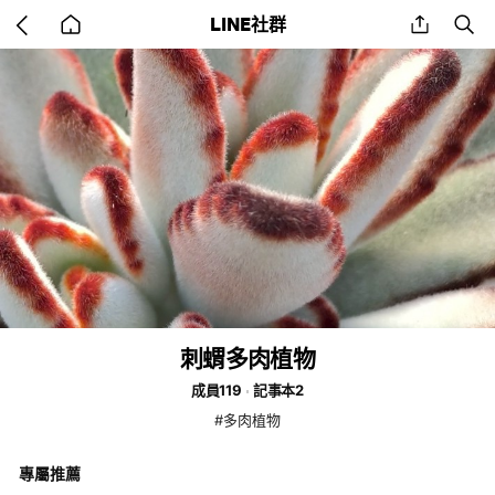
Go
share
se
LINE社群
back
to
home
刺蝟多肉植物
成員119
記事本2
#多肉植物
專屬推薦