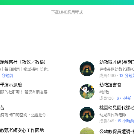
下載LINE應用程式
題解惑社〔教甄／教檢〕
幼教徵才網(長期
國文教甄教檢｜每日刷題｜複試補強 陪你一路刷到上榜 #幼教 #小教 #小特 #學前特 為了避免詐騙跟機器人， 入社問題沒回答不會放人哦🤣 ［簡介大小群的差異］ 兩個可以同時加，也可單獨加入～ 💫大群：適合想要資源拿好拿滿者 ✅每日國文+定期講座+不定期live talk+回答QA+乾貨分享+認真閒聊 💫小群：適合專心練題者 ✅每日國文+重要公告 每週三放人一次！ 只要有寫完整入社問題，會放人的別擔心！
尋找長期幼教老師PO
2 分鐘前
成員4483
12 分鐘
學演示測驗
幼教讀書會
提供大家問問題的社群喔！ 若您有朋友要加入群組～ ✅請回答加入的問題 問題：名稱 工作學校 縣市/參加的教學演示學年度 答案範例：小明 平安國小附幼 新北市/115 （要確實寫出您學校的名稱，只有審核時會看到） #教保員 #幼兒園 #教學演示
#幼教
成員126
6 小時前
的苦
桃園幼兒園代課
每個人都需要有說出口的空間，這裡把你被欺壓的苦惱說出來之後，才有快樂的心情去面對明天～加油🌱
幼兒園代課老師
成員345
15 小時前
教甄老師安心工作園地
公幼教保員遷調-