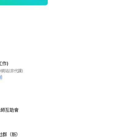
工作)
網站(非代課)
前
老師互助會
社群（新）