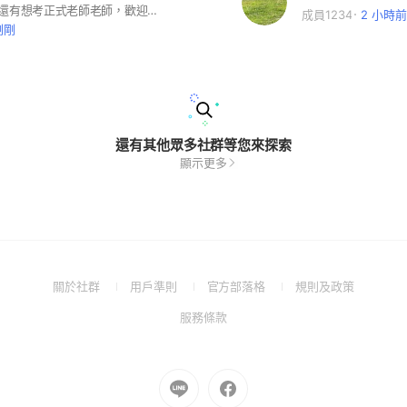
#代理代課、還有想考正式老師老師，歡迎安心教師園地，也歡迎學校提供正式缺、代理代課師資或學習扶助、短缺師資機會。本園地讓各位安心上班、安心教學、安心賺錢、安心學習哦！大家安啦！
成員1234
2 小時前
剛剛
還有其他眾多社群等您來探索
顯示更多
(Open
(Open
(Open
(Open
關於社群
用戶準則
官方部落格
規則及政策
in
in
in
in
(Open
服務條款
a
a
a
a
in
new
new
new
new
a
window)
window)
window)
window)
new
Go
Go
window)
to
to