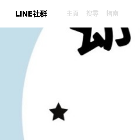
LINE社群
主頁
搜尋
指南