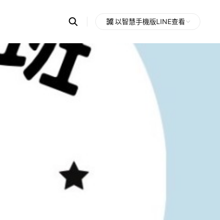
Search
以智慧手機版LINE查看
OpenChats
Open
or
search
messages
area