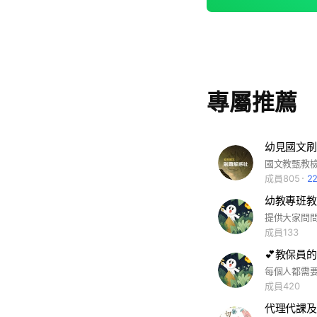
專屬推薦
幼見國文刷
成員805
2
幼教專班教
成員133
💕教保員
成員420
代理代課及