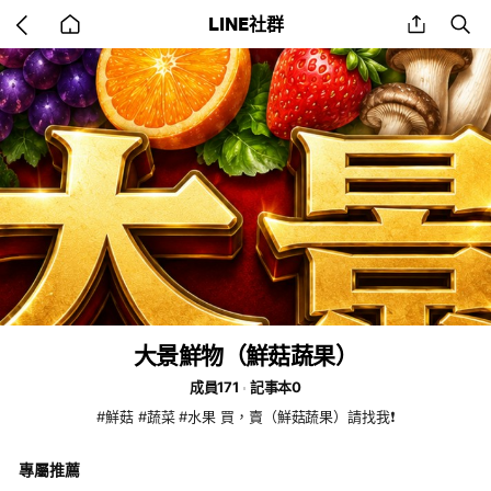
Go
share
se
LINE社群
back
to
home
大景鮮物（鮮菇蔬果）
成員171
記事本0
#鮮菇 #蔬菜 #水果 買，賣（鮮菇蔬果）請找我❗️
專屬推薦