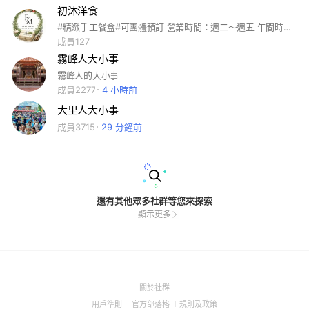
初沐洋食
#精緻手工餐盒#可團體預訂 營業時間：週二～週五 午間時段：11:00～14:00
成員127
霧峰人大小事
霧峰人的大小事
成員2277
4 小時前
大里人大小事
成員3715
29 分鐘前
還有其他眾多社群等您來探索
顯示更多
(Open
關於社群
in
(Open
(Open
(Open
用戶準則
官方部落格
規則及政策